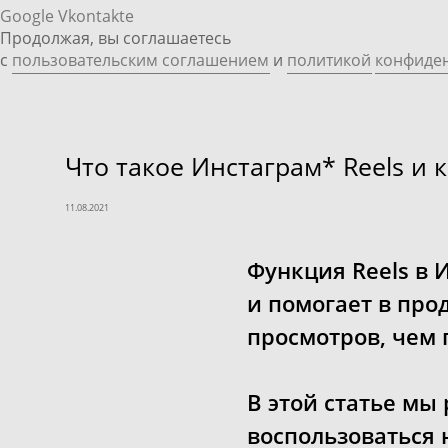
Google
Vkontakte
Продолжая, вы соглашаетесь
с
пользовательским соглашением
и
политикой
конфиде
Что такое Инстаграм* Reels и 
11.08.2021
Функция Reels в 
и помогает в про
просмотров, чем
В этой статье мы 
воспользоваться 