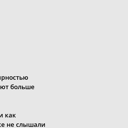
ярностью
ают больше
и как
же не слышали