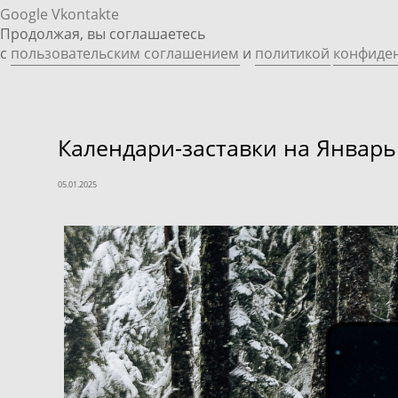
Google
Vkontakte
Продолжая, вы соглашаетесь
с
пользовательским соглашением
и
политикой
конфиде
Календари-заставки на Январь
05.01.2025