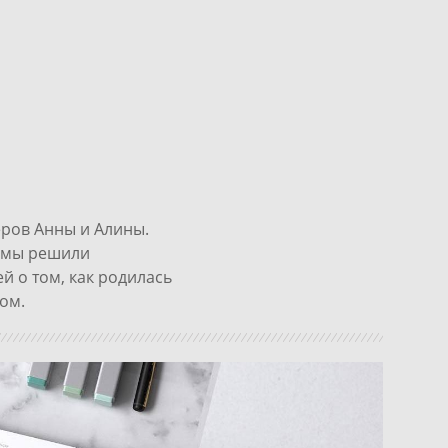
еров Анны и Алины.
и мы решили
й о том, как родилась
ком.