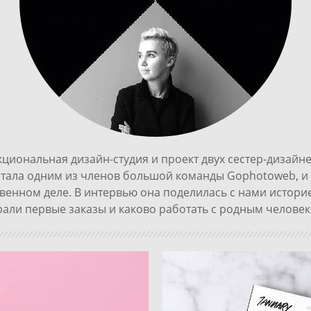
циональная дизайн-студия и проект двух сестер-дизайн
 стала одним из членов большой команды Gophotoweb, 
твенном деле. В интервью она поделилась с нами историе
брали первые заказы и каково работать с родным челове