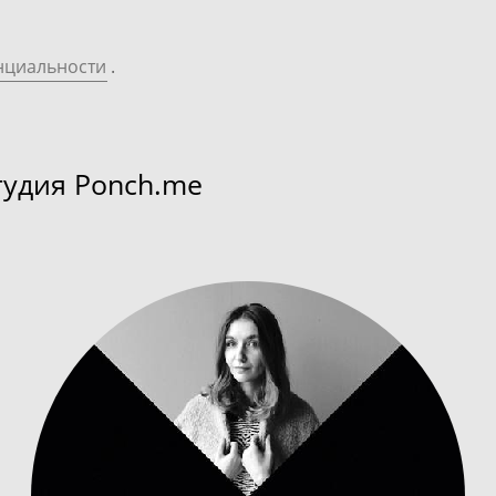
нциальности
.
тудия Ponch.me