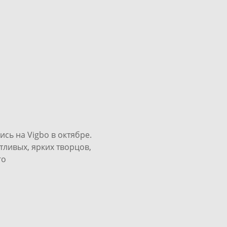
сь на Vigbo в октябре.
тливых, ярких творцов,
го