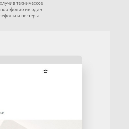
 Получив техническое
е портфолио не один
елефоны и постеры