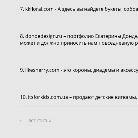
7.
kkfloral.com
- А здесь вы найдете букеты, соб
8.
dondedesign.ru
– портфолио Екатерины Дондэ. 
может и должно приносить нам повседневную р
9.
likesherry.com
- это короны, диадемы и аксес
10.
itsforkids.com.ua
– продают детские вигвамы, 
ВСЕ СТАТЬИ