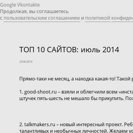
Google
Vkontakte
Продолжая, вы соглашаетесь
с
пользовательским соглашением
и
политикой
конфиде
TOП 10 САЙТОВ: июль 2014
23.06.2014
Прямо-таки не месяц, а находка какая-то! Такой
1.
good-shoot.ru
– взяли и облегчили всем «инс
штучек пять-шесть не мешало бы прикупить. Пож
2.
talkmakers.ru
– новый интересный проект. Ребя
талантливых и необычных личностей. Желаем ус