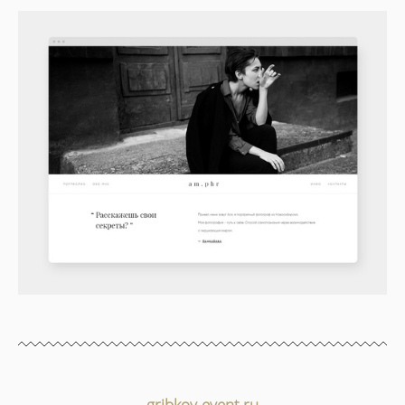
gribkov-event.ru