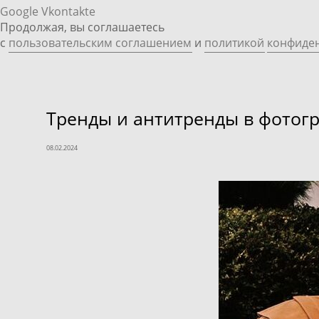
Google
Vkontakte
Продолжая, вы соглашаетесь
с
пользовательским соглашением
и
политикой
конфиде
Тренды и антитренды в фотогр
08.02.2024