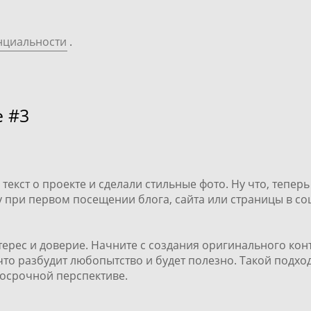
нциальности
.
е #3
текст о проекте
и
сделали стильные фото
. Ну что, тепе
 при первом посещении блога, сайта или страницы в соц
ерес и доверие. Начните с создания оригинального конте
 что разбудит любопытство и будет полезно. Такой подхо
лгосрочной перспективе.