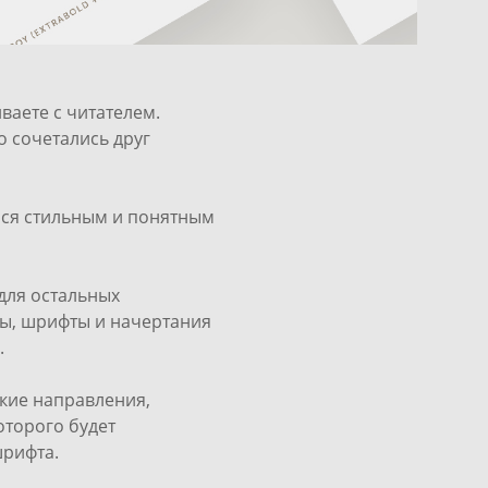
ваете с читателем.
о сочетались друг
ился стильным и понятным
для остальных
ры, шрифты и начертания
.
ские направления,
оторого будет
шрифта.