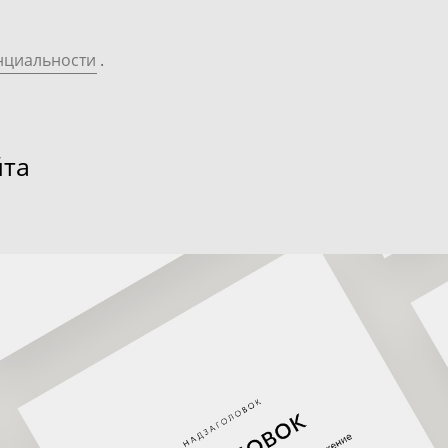
нциальности
.
йта