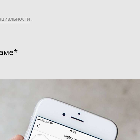
нциальности
.
раме*