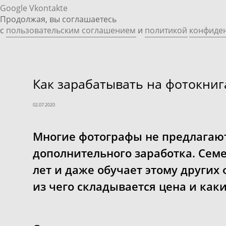
Google
Vkontakte
Продолжая, вы соглашаетесь
с
пользовательским соглашением
и
политикой
конфиде
Как зарабатывать на фотокниг
02.07.2020
Многие фотографы не предлагают
дополнительного заработка. Се
лет и даже обучает этому других 
из чего складывается цена и ка