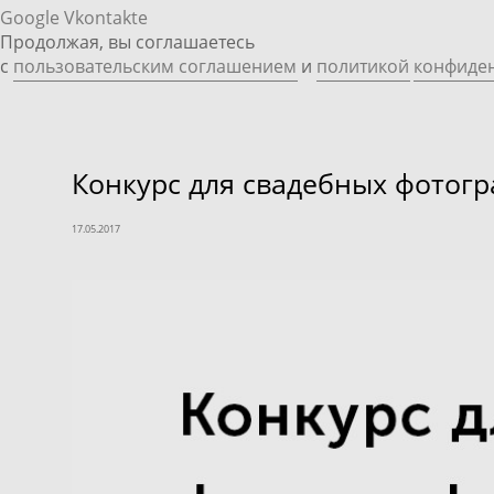
Google
Vkontakte
Продолжая, вы соглашаетесь
с
пользовательским соглашением
и
политикой
конфиде
Конкурс для свадебных фотог
17.05.2017