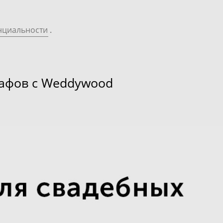
нциальности
.
рафов с Weddywood