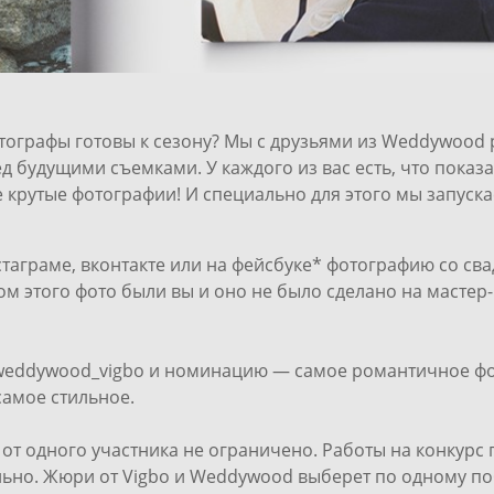
отографы готовы к сезону? Мы с друзьями из
Weddywood
д будущими съемками. У каждого из вас есть, что показа
 крутые фотографии! И специально для этого мы запуска
таграме, вконтакте или на фейсбуке* фотографию со свад
м этого фото были вы и оно не было сделано на мастер-
weddywood_vigbo и номинацию — самое романтичное фо
самое стильное.
 от одного участника не ограничено. Работы на конкур
льно. Жюри от Vigbo и Weddywood выберет по одному п