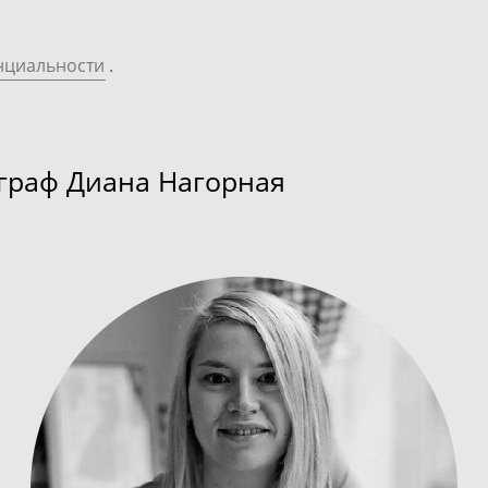
нциальности
.
граф Диана Нагорная